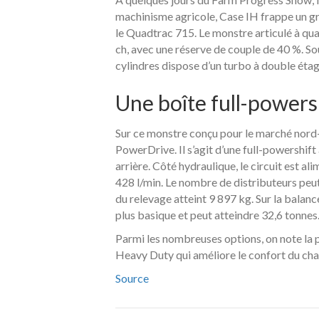
machinisme agricole, Case IH frappe un gr
le Quadtrac 715. Le monstre articulé à qu
ch, avec une réserve de couple de 40 %. So
cylindres dispose d’un turbo à double étag
Une boîte full-powers
Sur ce monstre conçu pour le marché nord-
PowerDrive. Il s’agit d’une full-powershif
arrière. Côté hydraulique, le circuit est a
428 l/min. Le nombre de distributeurs peut
du relevage atteint 9 897 kg. Sur la balanc
plus basique et peut atteindre 32,6 tonnes
Parmi les nombreuses options, on note la 
Heavy Duty qui améliore le confort du chau
Source