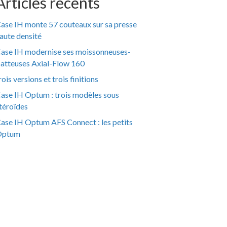
Articles récents
ase IH monte 57 couteaux sur sa presse
aute densité
ase IH modernise ses moissonneuses-
atteuses Axial-Flow 160
rois versions et trois finitions
ase IH Optum : trois modèles sous
téroïdes
ase IH Optum AFS Connect : les petits
Optum