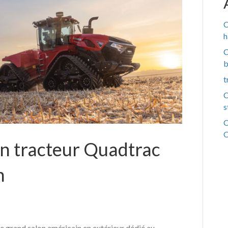
C
h
C
b
t
C
s
C
n tracteur Quadtrac
h
e grand salon américain en extérieur dédié au